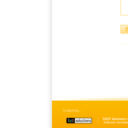
Coded by
FAST Solutions s
Software develop