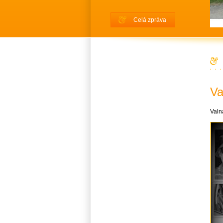
Celá zpráva
Va
Valn