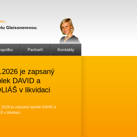
nku
lu Gleissnerovou
.
spolku
Partneři
Kontakty
.2026 je zapsaný
olek DAVID a
IÁŠ v likvidaci
1.2026 je zapsaný spolek DAVID a
 v likvidaci