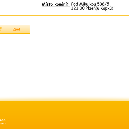
Zpět
.r.o.
ment.