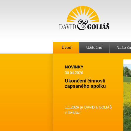
Úvod
Užitečné
Naše či
NOVINKY
30.04.2026
Ukončení činnosti
zapsaného spolku
1.1.2026 je DAVID a GOLIÁŠ
v likvidaci