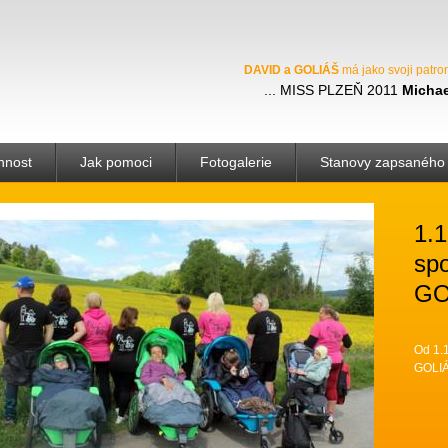
DAVID a GOLIÁŠ
má jako svoji patro
MISS PLZEŇ 2011
Michae
nnost
Jak pomoci
Fotogalerie
Stanovy zapsaného 
1.1
sp
GOL
Od 1.
GOLIÁŠ