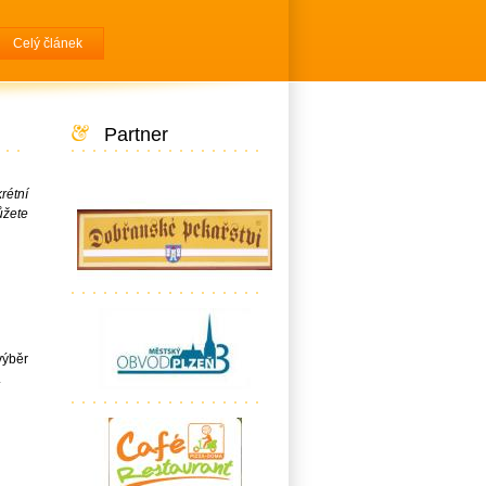
Celý článek
Partner
rétní
ůžete
výběr
.