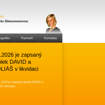
nku
lu Gleissnerovou
.
spolku
Partneři
Kontakty
.2026 je zapsaný
olek DAVID a
IÁŠ v likvidaci
1.2026 je zapsaný spolek DAVID a
 v likvidaci