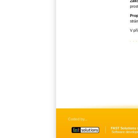
Zak
pros
Pro
strá
V př
Coded by
FAST Solutions s
Software develop