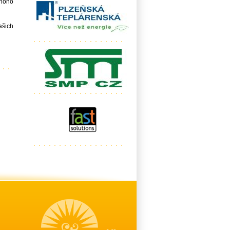
noho
šich