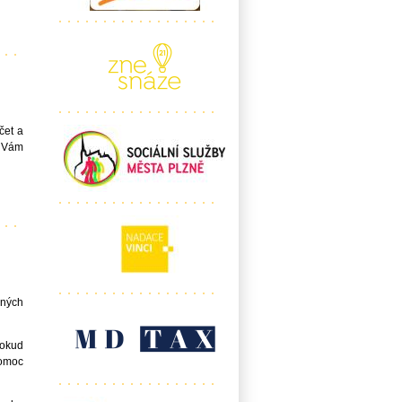
čet a
 Vám
ných
okud
pomoc