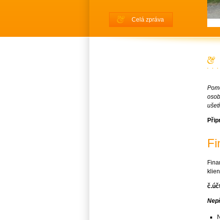
Celá zpráva
Pomo
osob
ušet
Přip
Fi
Fina
klie
č.úč
Nepř
N