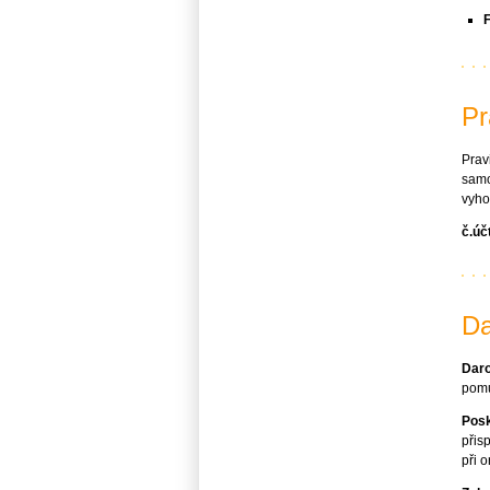
F
Pr
Prav
samo
vyho
č.úč
Da
Daro
pomů
Pos
přis
při 