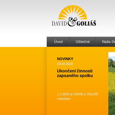
Úvod
Užitečné
Naše či
NOVINKY
30.04.2026
Ukončení činnosti
zapsaného spolku
1.1.2026 je DAVID a GOLIÁŠ
v likvidaci