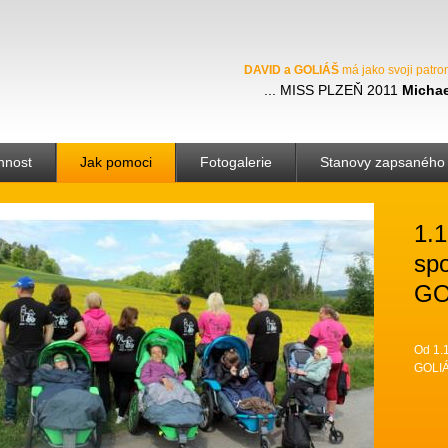
DAVID a GOLIÁŠ
má jako svoji patro
MISS PLZEŇ 2011
Michae
nnost
Jak pomoci
Fotogalerie
Stanovy zapsaného 
1.1
sp
GOL
Od 1.
GOLIÁŠ