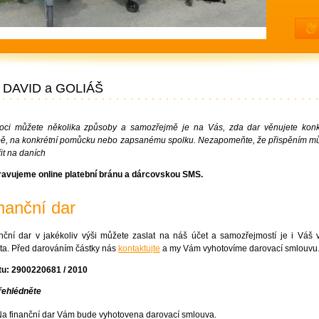
DAVID a GOLIÁŠ
ci můžete několika způsoby a samozřejmě je na Vás, zda dar věnujete konk
ě, na konkrétní pomůcku nebo zapsanému spolku. Nezapomeňte, že přispěním m
řit na daních
ravujeme online platební bránu a dárcovskou SMS.
nanční dar
nční dar v jakékoliv výši můžete zaslat na náš účet a samozřejmostí je i Váš 
nta. Před darováním částky nás
kontaktujte
a my Vám vyhotovíme darovací smlouvu
tu: 2900220681 / 2010
ehlédněte
a finanční dar Vám bude vyhotovena darovací smlouva.