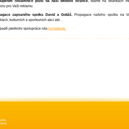
oupením reklamních pozic na naší webové stránce.
Máme na stránkách m
toru pro Vaši reklamu.
pagace zapsaného spolku David a Goliáš.
Propagace našeho spolku na Va
nkách, kulturních a sportovních akcí atd…
ípadě jakékoliv spolupráce nás
kontaktujte.
.r.o.
ment.