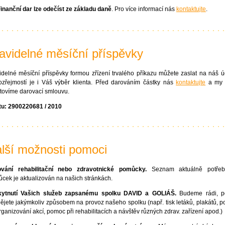
inanční dar lze odečíst ze základu daně
. Pro více informací nás
kontaktujte
.
avidelné měsíční příspěvky
idelné měsíční příspěvky formou zřízení trvalého příkazu můžete zaslat na náš ú
zřejmostí je i Váš výběr klienta. Před darováním částky nás
kontaktujte
a my
tovíme darovací smlouvu.
tu: 2900220681 / 2010
lší možnosti pomoci
vání rehabilitační nebo zdravotnické pomůcky.
Seznam aktuálně potřeb
cek je aktualizován na našich stránkách.
kytnutí Vašich služeb zapsanému spolku DAVID a GOLIÁŠ.
Budeme rádi, p
pějete jakýmkoliv způsobem na provoz našeho spolku (např. tisk letáků, plakátů, 
organizování akcí, pomoc při rehabilitacích a návštěv různých zdrav. zařízení apod.)